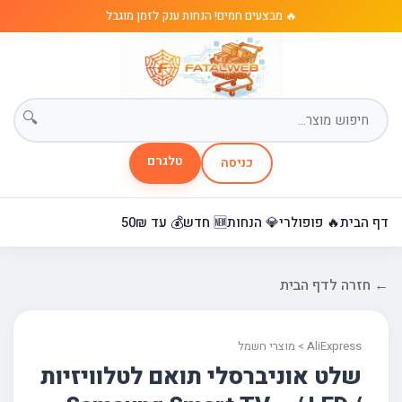
🔥 מבצעים חמים! הנחות ענק לזמן מוגבל
🔍
טלגרם
כניסה
דף הבית
🔥 פופולרי
💎 הנחות
🆕 חדש
💰 עד 50₪
← חזרה לדף הבית
AliExpress > מוצרי חשמל
שלט אוניברסלי תואם לטלוויזיות