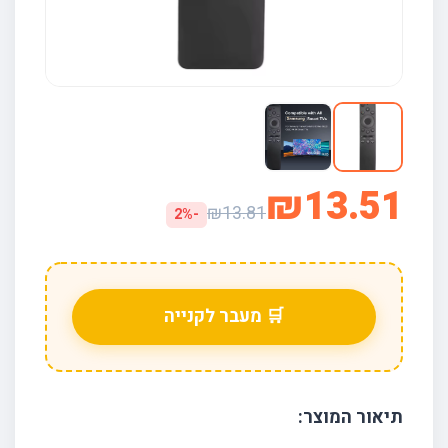
₪13.51
₪13.81
-2%
🛒 מעבר לקנייה
תיאור המוצר: