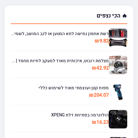
🔥 הכי נצפים
רשת אחסון גמישה לתא המטען או לגב המושב, לשמירה על סדר וארגון ברכב.
₪9.82
מצלמת רובוט, איכותית מאוד למעקב לחיות מחמד | 360 °
₪42.92
מפוח קטן ועוצמתי מאוד לשימוש כללי
₪204.07
הולוגרמה בפתיחת דלת XPENG
₪16.23