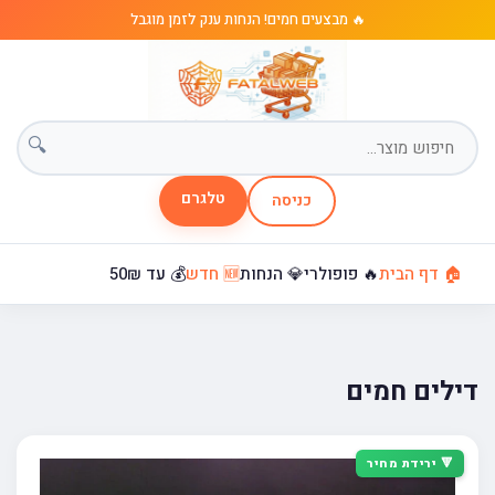
🔥 מבצעים חמים! הנחות ענק לזמן מוגבל
🔍
טלגרם
כניסה
🏠 דף הבית
🔥 פופולרי
💎 הנחות
🆕 חדש
💰 עד 50₪
דילים חמים
🔻 ירידת מחיר